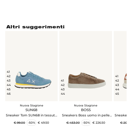
Altri suggerimenti
41
42
41
43
41
42
44
42
43
45
43
44
46
44
45
Nuova Stagione
Nuova Stagione
N
SUN68
BOSS
Sneaker Tom SUN68 in tessuto
Sneakers Boss uomo in pelle
Sneakers
e pelle azzurre
taupe
m
€ 99.00
-50%
€ 49.50
€ 453.00
-50%
€ 226.50
€ 200.