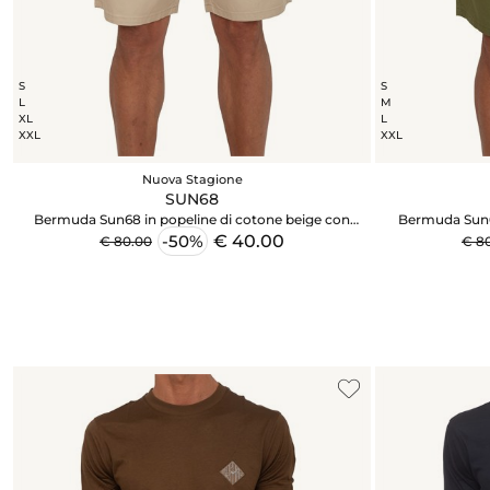
S
S
L
M
XL
L
XXL
XXL
Nuova Stagione
SUN68
Bermuda Sun68 in popeline di cotone beige con
Bermuda Sun68
tasche
€ 40.00
-50%
€ 80.00
€ 8