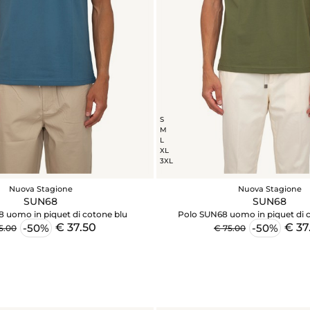
S
M
L
XL
3XL
Nuova Stagione
Nuova Stagione
SUN68
SUN68
 uomo in piquet di cotone blu
Polo SUN68 uomo in piquet di 
€ 37.50
€ 37
-50%
-50%
5.00
€ 75.00