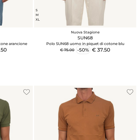
S
M
XL
Nuova Stagione
SUN68
tone arancione
Polo SUN68 uomo in piquet di cotone blu
.50
€ 37.50
-50%
€ 75.00