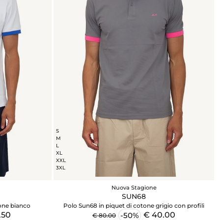
S
M
L
XL
XXL
3XL
Nuova Stagione
SUN68
tone bianco
Polo Sun68 in piquet di cotone grigio con profili
.50
€ 40.00
-50%
€ 80.00