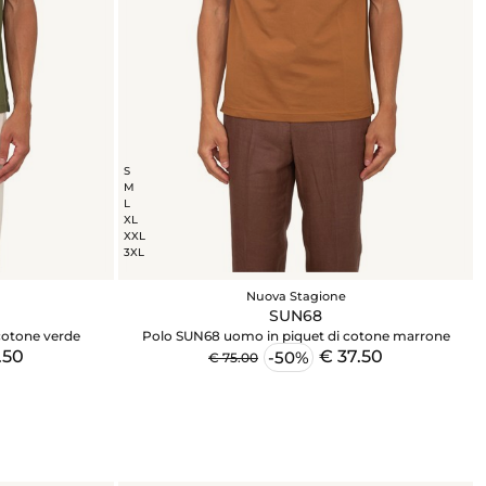
S
M
L
XL
XXL
3XL
Nuova Stagione
SUN68
cotone verde
Polo SUN68 uomo in piquet di cotone marrone
.50
€ 37.50
-50%
€ 75.00