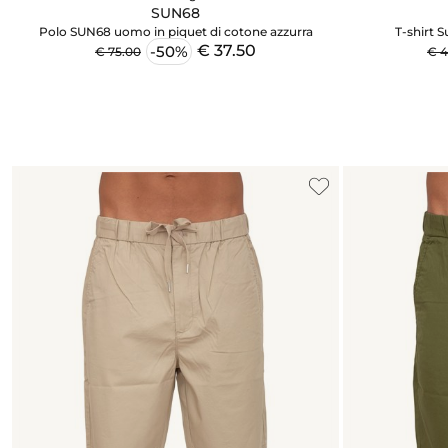
SUN68
Polo SUN68 uomo in piquet di cotone azzurra
T-shirt 
€ 37.50
-50%
€ 75.00
€ 4