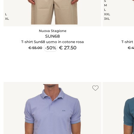
S
M
L
L
XXL
XL
3XL
Nuova Stagione
SUN68
T-shirt Sun68 uomo in cotone rosa
T-shir
€ 27.50
-50%
€ 55.00
€ 4