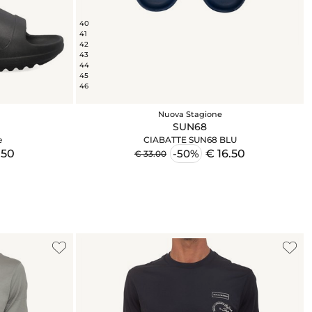
40
41
42
43
44
45
46
Nuova Stagione
SUN68
e
CIABATTE SUN68 BLU
.50
€ 16.50
-50%
€ 33.00