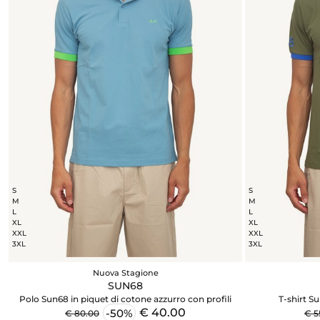
S
S
M
M
L
L
XL
XL
XXL
XXL
3XL
3XL
Nuova Stagione
SUN68
Polo Sun68 in piquet di cotone azzurro con profili
T-shirt S
€ 40.00
-50%
€ 80.00
€ 5