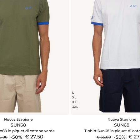
L
XL
XXL
3XL
Nuova Stagione
Nuova Stagione
SUN68
SUN68
un68 in piquet di cotone verde
T-shirt Sun68 in piquet di co
€ 27.50
€ 27
-50%
-50%
5.00
€ 55.00