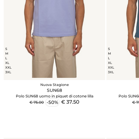
S
S
M
M
L
L
XL
XL
XXL
XXL
3XL
3XL
Nuova Stagione
SUN68
Polo SUN68 uomo in piquet di cotone lilla
Polo SUN68
€ 37.50
-50%
€ 75.00
€ 7