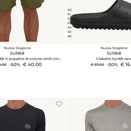
40
41
42
43
44
45
46
Nuova Stagione
Nuova Stagione
SUN68
SUN68
 in popeline di cotone verdi con
Ciabatte Sun68 ner
tasche
€ 40.00
€ 16
-50%
-50%
0.00
€ 33.00