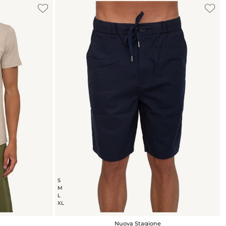
S
M
L
XL
Nuova Stagione