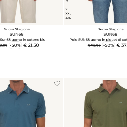
M
L
XL
XXL
3XL
Nuova Stagione
Nuova Stagione
SUN68
SUN68
t Sun68 uomo in cotone blu
Polo SUN68 uomo in piquet di co
€ 21.50
€ 37
-50%
-50%
3.00
€ 75.00