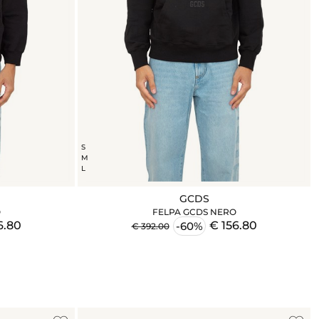
S
M
L
GCDS
O
FELPA GCDS NERO
6.80
€ 156.80
-60%
€ 392.00