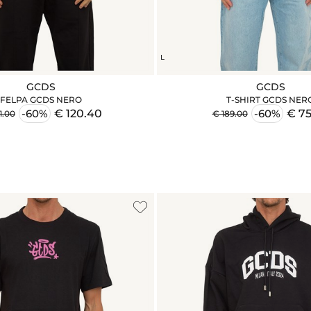
L
GCDS
GCDS
FELPA GCDS NERO
T-SHIRT GCDS NER
€ 120.40
€ 75
-60%
-60%
1.00
€ 189.00