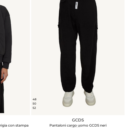
48
50
52
GCDS
rigia con stampa
Pantaloni cargo uomo GCDS neri