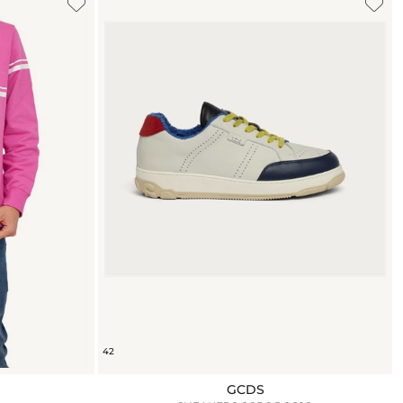
42
GCDS