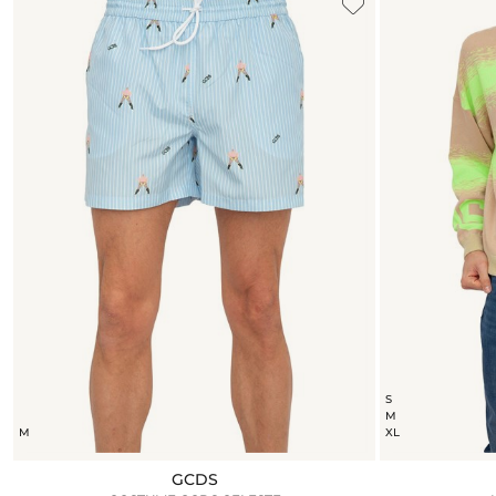
S
M
M
XL
GCDS