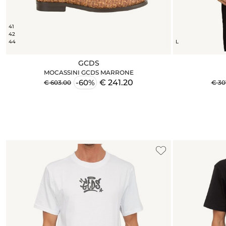
41
42
44
L
GCDS
MOCASSINI GCDS MARRONE
€ 241.20
-60%
€ 603.00
€ 30