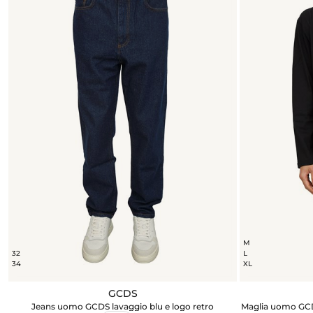
M
32
L
34
XL
GCDS
Jeans uomo GCDS lavaggio blu e logo retro
Maglia uomo GCD