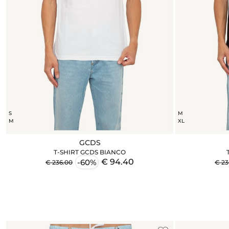
S
M
M
XL
GCDS
T-SHIRT GCDS BIANCO
€ 94.40
-60%
€ 236.00
€ 23