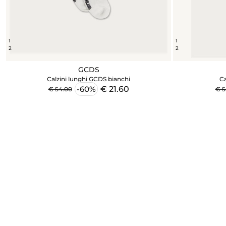
1
1
2
2
GCDS
Calzini lunghi GCDS bianchi
Ca
€ 21.60
-60%
€ 54.00
€ 5