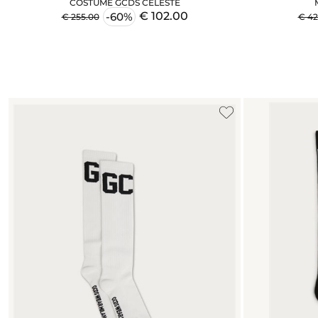
COSTUME GCDS CELESTE
€ 102.00
-60%
€ 255.00
€ 42