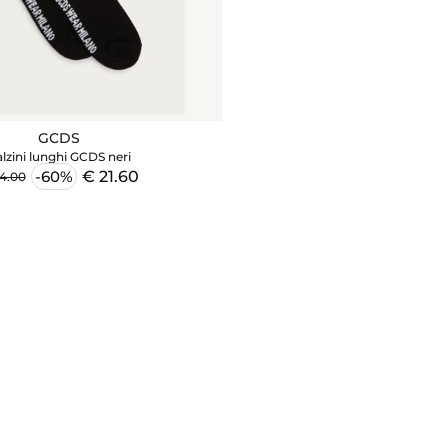
GCDS
lzini lunghi GCDS neri
€ 21.60
-60%
4.00