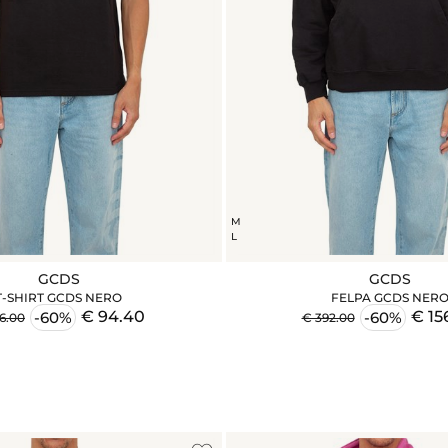
M
L
GCDS
GCDS
T-SHIRT GCDS NERO
FELPA GCDS NER
€ 94.40
€ 15
-60%
-60%
6.00
€ 392.00