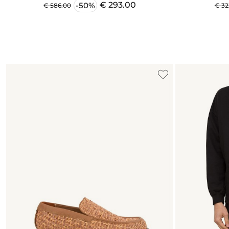
€ 293.00
-50%
€ 586.00
€ 32