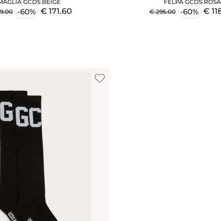
MAGLIA GCDS BEIGE
FELPA GCDS ROSA
€ 171.60
€ 11
-60%
-60%
9.00
€ 295.00