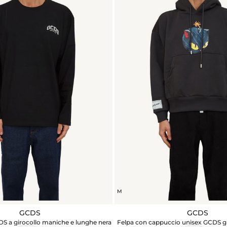
M
GCDS
GCDS
S a girocollo maniche e lunghe nera
Felpa con cappuccio unisex GCDS g