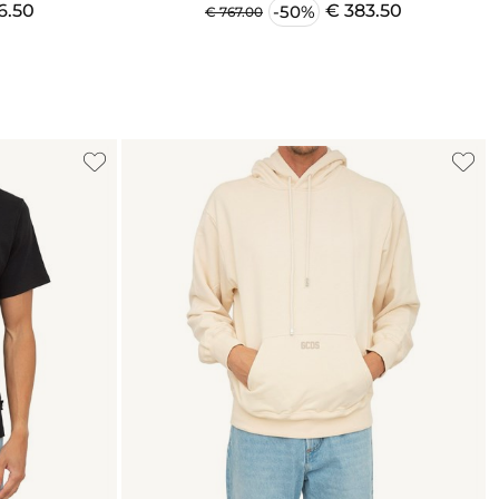
6.50
€ 383.50
-50%
€ 767.00