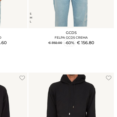
S
M
L
GCDS
O
FELPA GCDS CREMA
.60
€ 156.80
-60%
€ 392.00