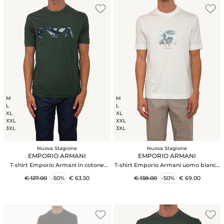
M
M
L
L
XL
XL
XXL
XXL
3XL
3XL
Nuova Stagione
Nuova Stagione
EMPORIO ARMANI
EMPORIO ARMANI
T-shirt Emporio Armani in cotone
T-shirt Emporio Armani uomo bianca
verde ricamo logo
con stampa
€ 127.00
-50%
€ 63.50
€ 138.00
-50%
€ 69.00