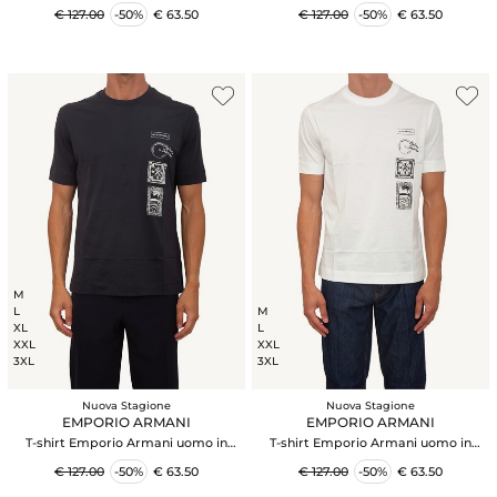
con logo
verde con logo
€ 127.00
-50%
€ 63.50
€ 127.00
-50%
€ 63.50
M
L
M
XL
L
XXL
XXL
3XL
3XL
Nuova Stagione
Nuova Stagione
EMPORIO ARMANI
EMPORIO ARMANI
T-shirt Emporio Armani uomo in
T-shirt Emporio Armani uomo in
cotone blu e logo
cotone bianco e logo
€ 127.00
-50%
€ 63.50
€ 127.00
-50%
€ 63.50