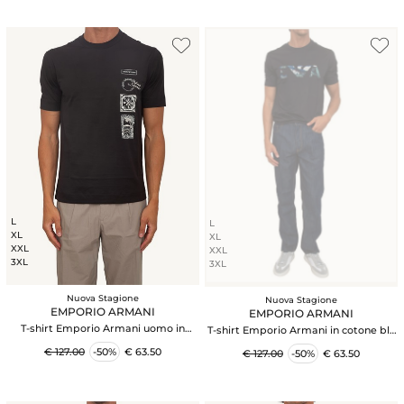
L
L
XL
XL
XXL
XXL
3XL
3XL
Nuova Stagione
Nuova Stagione
EMPORIO ARMANI
EMPORIO ARMANI
T-shirt Emporio Armani uomo in
T-shirt Emporio Armani in cotone blu
cotone nero e logo
ricamo logo
€ 127.00
-50%
€ 63.50
€ 127.00
-50%
€ 63.50