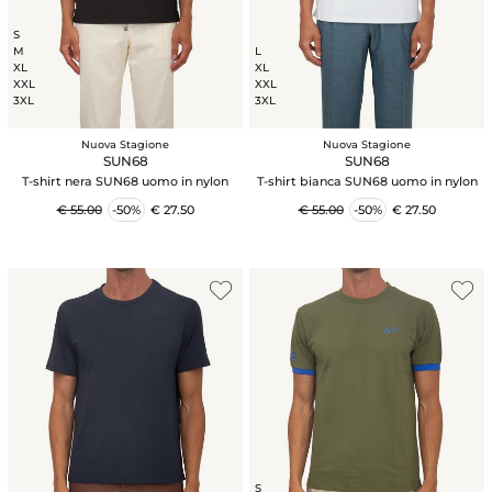
S
M
L
XL
XL
XXL
XXL
3XL
3XL
Nuova Stagione
Nuova Stagione
SUN68
SUN68
T-shirt nera SUN68 uomo in nylon
T-shirt bianca SUN68 uomo in nylon
€ 55.00
-50%
€ 27.50
€ 55.00
-50%
€ 27.50
S