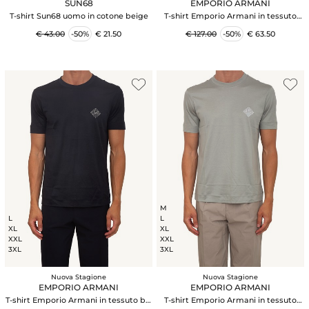
SUN68
EMPORIO ARMANI
T-shirt Sun68 uomo in cotone beige
T-shirt Emporio Armani in tessuto
marrone con logo
€ 43.00
-50%
€ 21.50
€ 127.00
-50%
€ 63.50
M
L
L
XL
XL
XXL
XXL
3XL
3XL
Nuova Stagione
Nuova Stagione
EMPORIO ARMANI
EMPORIO ARMANI
T-shirt Emporio Armani in tessuto blu
T-shirt Emporio Armani in tessuto