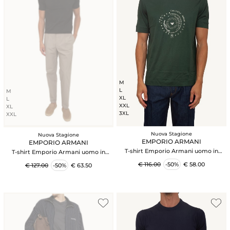
M
L
M
XL
L
XXL
XL
3XL
XXL
Nuova Stagione
Nuova Stagione
EMPORIO ARMANI
EMPORIO ARMANI
T-shirt Emporio Armani uomo in
T-shirt Emporio Armani uomo in
cotone verde
cotone nero
€ 116.00
-50%
€ 58.00
€ 127.00
-50%
€ 63.50