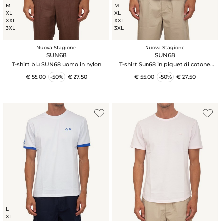
M
M
XL
XL
XXL
XXL
3XL
3XL
Nuova Stagione
Nuova Stagione
SUN68
SUN68
T-shirt blu SUN68 uomo in nylon
T-shirt Sun68 in piquet di cotone
verde
€ 55.00
-50%
€ 27.50
€ 55.00
-50%
€ 27.50
L
XL