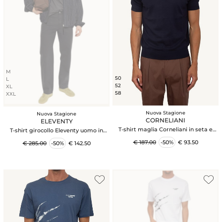
M
50
L
52
XL
58
XXL
Nuova Stagione
Nuova Stagione
CORNELIANI
ELEVENTY
T-shirt maglia Corneliani in seta e
T-shirt girocollo Eleventy uomo in
cotone blu
misto cotone blu
€ 187.00
-50%
€ 93.50
€ 285.00
-50%
€ 142.50