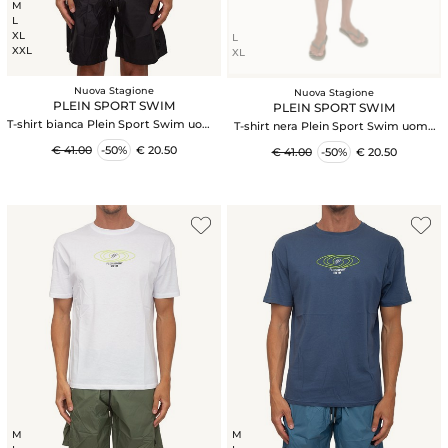
M
L
XL
L
XXL
XL
Nuova Stagione
Nuova Stagione
PLEIN SPORT SWIM
PLEIN SPORT SWIM
T-shirt bianca Plein Sport Swim uomo
T-shirt nera Plein Sport Swim uomo
logo e cuciture a contrasto
logo e cuciture a contrasto
€ 41.00
-50%
€ 20.50
€ 41.00
-50%
€ 20.50
M
M