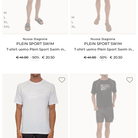
M
L
M
XL
L
XXL
XL
Nuova Stagione
Nuova Stagione
PLEIN SPORT SWIM
PLEIN SPORT SWIM
T-shirt uomo Plein Sport Swim in
T-shirt uomo Plein Sport Swim in
cotone blu
cotone verde militare
€ 41.00
-50%
€ 20.50
€ 41.00
-50%
€ 20.50