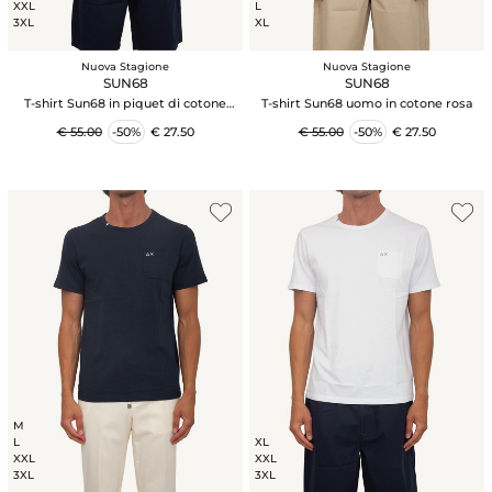
XXL
L
3XL
XL
Nuova Stagione
Nuova Stagione
SUN68
SUN68
T-shirt Sun68 in piquet di cotone
T-shirt Sun68 uomo in cotone rosa
bianco
€ 55.00
-50%
€ 27.50
€ 55.00
-50%
€ 27.50
M
L
XL
XXL
XXL
3XL
3XL