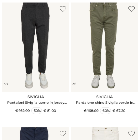
38
36
SIVIGLIA
SIVIGLIA
Pantaloni Siviglia uomo in jersey
Pantalone chino Siviglia verde in
stretch grigio
cotone
€ 162.00
-50%
€ 81.00
€ 168.00
-60%
€ 67.20