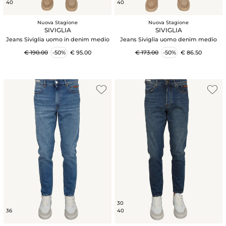
40
40
Nuova Stagione
Nuova Stagione
SIVIGLIA
SIVIGLIA
Jeans Siviglia uomo in denim medio
Jeans Siviglia uomo denim medio
€ 190.00
-50%
€ 95.00
€ 173.00
-50%
€ 86.50
30
36
40