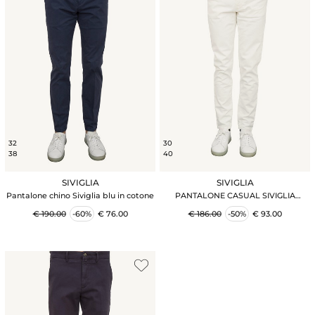
32
30
38
40
SIVIGLIA
SIVIGLIA
Pantalone chino Siviglia blu in cotone
PANTALONE CASUAL SIVIGLIA
BIANCO
€ 190.00
-60%
€ 76.00
€ 186.00
-50%
€ 93.00