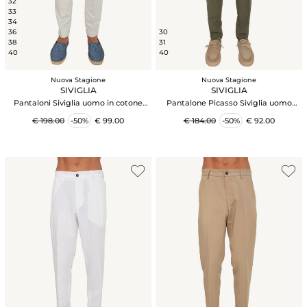
32
33
34
36
30
38
31
40
40
Nuova Stagione
Nuova Stagione
SIVIGLIA
SIVIGLIA
Pantaloni Siviglia uomo in cotone
Pantalone Picasso Siviglia uomo
grigio ghiaccio
misto viscosa e lino verde
€ 198.00
-50%
€ 99.00
€ 184.00
-50%
€ 92.00