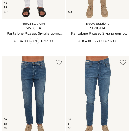
33
38
40
40
Nuova Stagione
Nuova Stagione
SIVIGLIA
SIVIGLIA
Pantalone Picasso Siviglia uomo
Pantalone Picasso Siviglia uomo
misto viscosa e lino bianchi
misto viscosa e lino beige
€ 184.00
-50%
€ 92.00
€ 184.00
-50%
€ 92.00
34
32
35
34
36
38