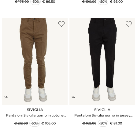
€ 173.00
-50%
€ 86.50
€ 190.00
-50%
€ 95.00
34
34
SIVIGLIA
SIVIGLIA
Pantaloni Siviglia uomo in cotone
Pantaloni Siviglia uomo in jersey
flanellato cammello
stretch nero
€ 212.00
-50%
€ 106.00
€ 162.00
-50%
€ 81.00