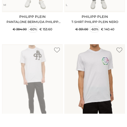
L
M
PHILIPP PLEIN
PHILIPP PLEIN
T-SHIRT PHILIPP PLEIN NERO
PANTALONE BERMUDA PHILIPP
PLEIN NERO
€ 351.00
-60%
€ 140.40
€ 384.00
-60%
€ 153.60
L
XL