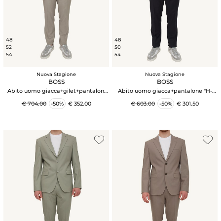
48
48
52
50
54
54
Nuova Stagione
Nuova Stagione
BOSS
BOSS
Abito uomo giacca+gilet+pantaloni
Abito uomo giacca+pantalone "H-
"H-Houston" BOSS in lana tortora
Huge" BOSS in lana vergine blu
€ 704.00
-50%
€ 352.00
€ 603.00
-50%
€ 301.50