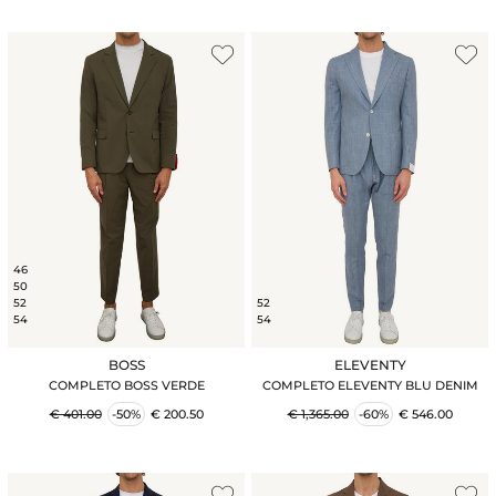
46
50
52
52
54
54
BOSS
ELEVENTY
COMPLETO BOSS VERDE
COMPLETO ELEVENTY BLU DENIM
€ 401.00
-50%
€ 200.50
€ 1,365.00
-60%
€ 546.00