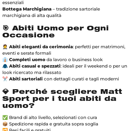
essenziali
Bottega Marchigiana
– tradizione sartoriale
marchigiana di alta qualità
🎯 Abiti Uomo per Ogni
Occasione
🤵
Abiti eleganti da cerimonia
: perfetti per matrimoni,
eventi e serate formali
👔
Completi uomo
da lavoro o business look
🧥
Abiti casual e spezzati
: ideali per il weekend o per un
look ricercato ma rilassato
✂️
Abiti sartoriali
con dettagli curati e tagli moderni
💎 Perché scegliere Matt
Sport per i tuoi abiti da
uomo?
✅ Brand di alto livello, selezionati con cura
📦 Spedizione rapida e gratuita sopra soglia
🔁 Resi facili e gratuiti