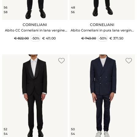
56
48
58
56
CORNELIANI
CORNELIANI
Abito CC Corneliani in lana vergine
Abito Corneliani in pura lana vergine
blu
blu
€ 822.00
-50%
€ 411.00
€ 743.00
-50%
€ 371.50
52
50
54
54