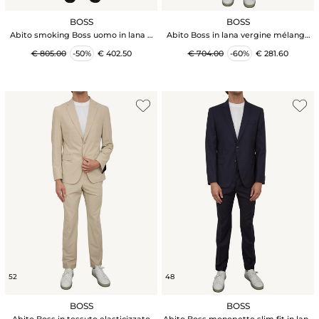
BOSS
BOSS
Abito smoking Boss uomo in lana e
Abito Boss in lana vergine mélange
mohair nero con inserti in seta
blu con elasticità naturale
€ 805.00
-50%
€ 402.50
€ 704.00
-60%
€ 281.60
52
48
BOSS
BOSS
Abito Boss in tessuto elasticizzato
Abito Boss monopetto slim fit in lana