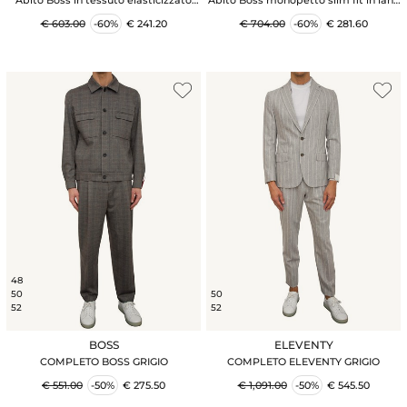
beige
vergine blu
€ 603.00
-60%
€ 241.20
€ 704.00
-60%
€ 281.60
48
50
50
52
52
BOSS
ELEVENTY
COMPLETO BOSS GRIGIO
COMPLETO ELEVENTY GRIGIO
€ 551.00
-50%
€ 275.50
€ 1,091.00
-50%
€ 545.50