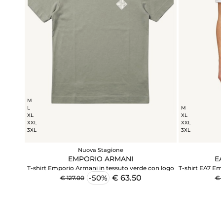
M
L
M
XL
XL
XXL
XXL
3XL
3XL
Nuova Stagione
EMPORIO ARMANI
E
T-shirt Emporio Armani in tessuto verde con logo
T-shirt EA7 E
€ 63.50
-50%
€ 127.00
€