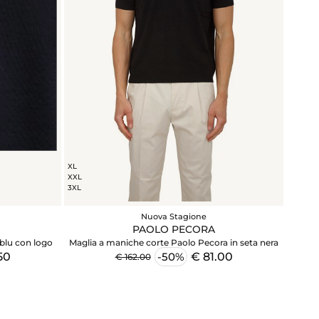
XL
XXL
3XL
Nuova Stagione
PAOLO PECORA
blu con logo
Maglia a maniche corte Paolo Pecora in seta nera
50
€ 81.00
-50%
€ 162.00