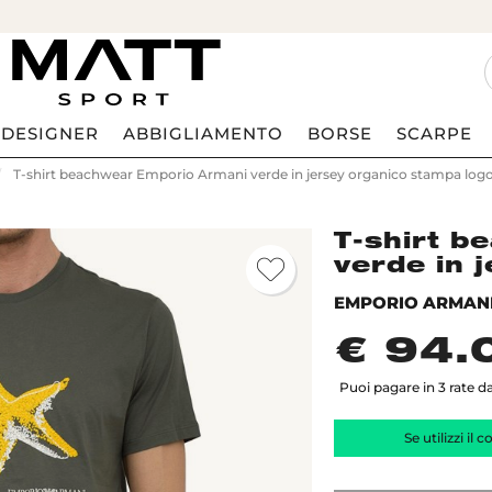
DESIGNER
ABBIGLIAMENTO
BORSE
SCARPE
T-shirt beachwear Emporio Armani verde in jersey organico stampa log
T-shirt b
verde in 
EMPORIO ARMAN
€ 94.
Puoi pagare in 3 rate da
Se utilizzi il 