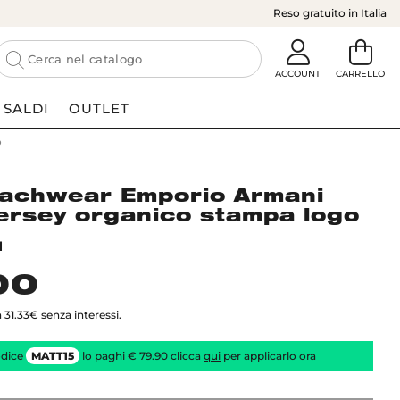
Reso gratuito in Italia
SALDI
OUTLET
o
eachwear Emporio Armani
jersey organico stampa logo
I
00
 31.33€ senza interessi.
codice
MATT15
lo paghi € 79.90 clicca
qui
per applicarlo ora