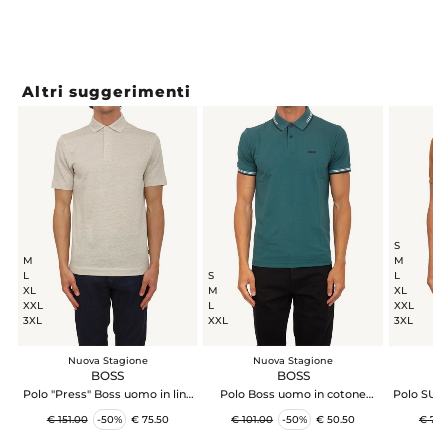
Altri suggerimenti
S
M
M
L
S
L
XL
M
XL
XXL
L
XXL
3XL
XXL
3XL
Nuova Stagione
Nuova Stagione
N
BOSS
BOSS
Polo "Press" Boss uomo in lino
Polo Boss uomo in cotone
Polo SUN6
beige
petrolio con contrasti
co
€ 151.00
-50%
€ 75.50
€ 101.00
-50%
€ 50.50
€ 75.