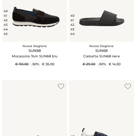
40
41
40
42
41
43
42
44
43
45
44
Nuova Stagione
Nuova Stagione
SUN68
SUN68
Mocassino Tom SUN68 blu
Ciabatte SUN68 nere
€ 110.00
-50%
€ 55.00
€ 29.00
-50%
€ 14.50