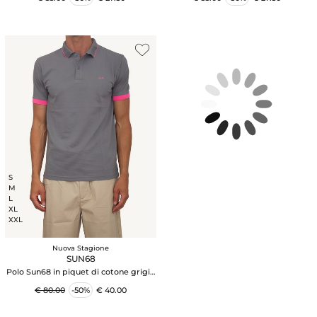
S
M
L
XL
XXL
Nuova Stagione
SUN68
Polo Sun68 in piquet di cotone grigio
con profili
€ 80.00
-50%
€ 40.00