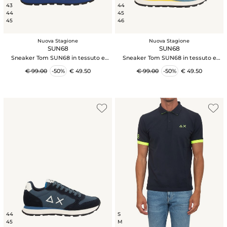
43
44
44
45
45
46
Nuova Stagione
Nuova Stagione
SUN68
SUN68
Sneaker Tom SUN68 in tessuto e
Sneaker Tom SUN68 in tessuto e
pelle blu
pelle azzurre
€ 99.00
-50%
€ 49.50
€ 99.00
-50%
€ 49.50
44
S
45
M