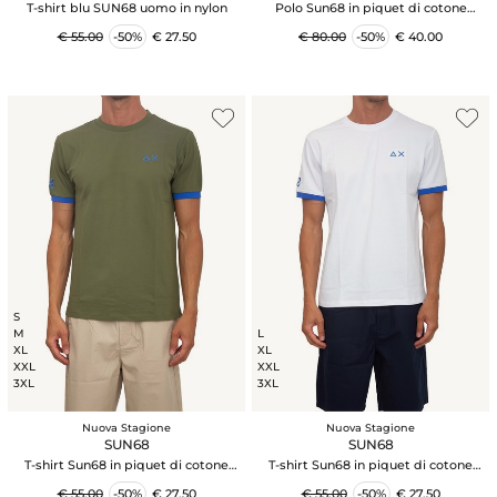
T-shirt blu SUN68 uomo in nylon
Polo Sun68 in piquet di cotone
azzurro con profili
€ 55.00
-50%
€ 27.50
€ 80.00
-50%
€ 40.00
S
M
L
XL
XL
XXL
XXL
3XL
3XL
Nuova Stagione
Nuova Stagione
SUN68
SUN68
T-shirt Sun68 in piquet di cotone
T-shirt Sun68 in piquet di cotone
verde
bianco
€ 55.00
-50%
€ 27.50
€ 55.00
-50%
€ 27.50