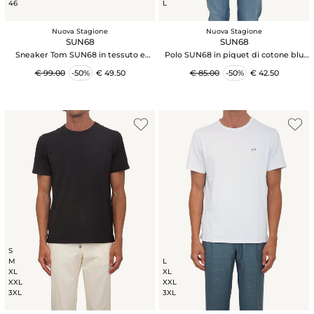
46
L
Nuova Stagione
Nuova Stagione
SUN68
SUN68
Sneaker Tom SUN68 in tessuto e
Polo SUN68 in piquet di cotone blu
pelle blu
con profili
€ 99.00
-50%
€ 49.50
€ 85.00
-50%
€ 42.50
S
M
L
XL
XL
XXL
XXL
3XL
3XL