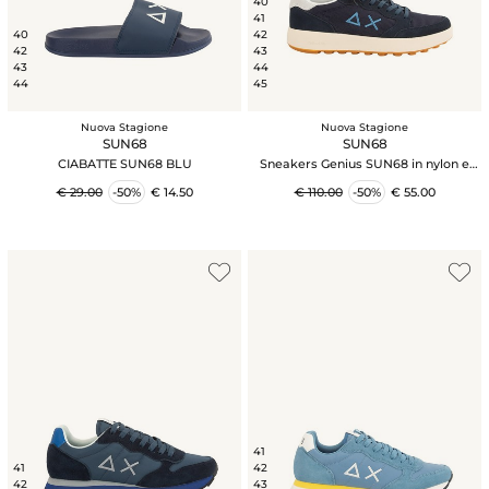
40
41
40
42
42
43
43
44
44
45
Nuova Stagione
Nuova Stagione
SUN68
SUN68
CIABATTE SUN68 BLU
Sneakers Genius SUN68 in nylon e
suede blu
€ 29.00
-50%
€ 14.50
€ 110.00
-50%
€ 55.00
41
41
42
42
43