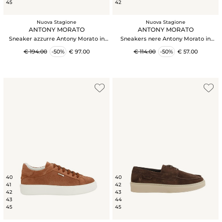
45
42
Nuova Stagione
Nuova Stagione
ANTONY MORATO
ANTONY MORATO
Sneaker azzurre Antony Morato in
Sneakers nere Antony Morato in
camoscio
tessuto lavorato
€ 194.00
-50%
€ 97.00
€ 114.00
-50%
€ 57.00
40
40
41
42
42
43
43
44
45
45