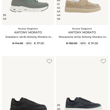
40
41
42
43
39
44
40
45
Nuova Stagione
Nuova Stagione
ANTONY MORATO
ANTONY MORATO
Sneakers verdi Antony Morato in
Mocassino Artie Antony Morato in
tessuto lavorato
camoscio beige
€ 114.00
-50%
€ 57.00
€ 182.00
-50%
€ 91.00
39
40