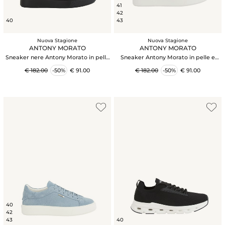
41
42
40
43
Nuova Stagione
Nuova Stagione
ANTONY MORATO
ANTONY MORATO
Sneaker nere Antony Morato in pelle
Sneaker Antony Morato in pelle e
e nylon
nylon blu
€ 182.00
-50%
€ 91.00
€ 182.00
-50%
€ 91.00
40
42
43
40