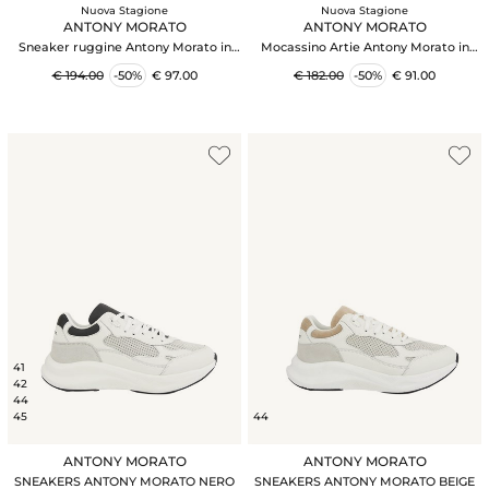
Nuova Stagione
Nuova Stagione
ANTONY MORATO
ANTONY MORATO
Sneaker ruggine Antony Morato in
Mocassino Artie Antony Morato in
camoscio
camoscio marrone
€ 194.00
-50%
€ 97.00
€ 182.00
-50%
€ 91.00
41
42
44
45
44
ANTONY MORATO
ANTONY MORATO
SNEAKERS ANTONY MORATO NERO
SNEAKERS ANTONY MORATO BEIGE