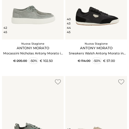
40
43
42
44
45
45
Nuova Stagione
Nuova Stagione
ANTONY MORATO
ANTONY MORATO
Mocassini Nicholas Antony Morato in
Sneakers Walsh Antony Morato in
camoscio verde acqua
nylon ed ecopelle nere
€ 205.00
-50%
€ 102.50
€ 114.00
-50%
€ 57.00