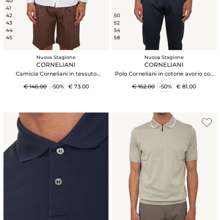
40
41
42
50
43
52
44
54
45
58
Nuova Stagione
Nuova Stagione
CORNELIANI
CORNELIANI
Camicia Corneliani in tessuto
Polo Corneliani in cotone avorio con
bielastico bianco
trama maglia
€ 146.00
-50%
€ 73.00
€ 162.00
-50%
€ 81.00