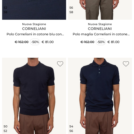
52
56
58
58
Nuova Stagione
Nuova Stagione
CORNELIANI
CORNELIANI
Polo Corneliani in cotone blu con
Polo maglia Corneliani in cotone
trama maglia
beige con zip
€ 162.00
-50%
€ 81.00
€ 162.00
-50%
€ 81.00
50
54
52
56