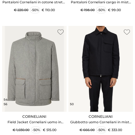
Pantaloni Corneliani in cotone stretch
Pantaloni Corneliani cargo in misto
blu
cotone
€ 220.00
-50%
€ 110.00
€ 198.00
-50%
€ 99.00
54
56
50
CORNELIANI
CORNELIANI
Field Jacket Corneliani uomo in
Giubbotto uomo Corneliani in misto
esclusivo tessuto Tecno Cashmere
cashmere e lana blu
€ 1,030.00
-50%
€ 515.00
€ 666.00
-50%
€ 333.00
grigio