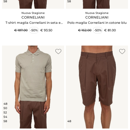
58
58
Nuova Stagione
Nuova Stagione
CORNELIANI
CORNELIANI
T-shirt maglia Corneliani in seta e
Polo maglia Corneliani in cotone blu
cotone blu
€ 187.00
-50%
€ 93.50
€ 162.00
-50%
€ 81.00
48
50
52
54
58
48