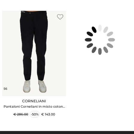
56
CORNELIANI
Pantaloni Corneliani in misto cotone
blu
€ 286.00
-50%
€ 143.00