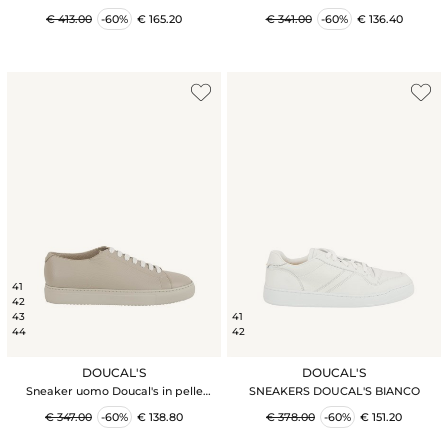
pelle nera modello Derby a cinque
bianca
€ 413.00
-60%
€ 165.20
€ 341.00
-60%
€ 136.40
fori
41
42
43
41
44
42
DOUCAL'S
DOUCAL'S
Sneaker uomo Doucal's in pelle
SNEAKERS DOUCAL'S BIANCO
bottalata beige e fondo tono su tono
€ 347.00
-60%
€ 138.80
€ 378.00
-60%
€ 151.20