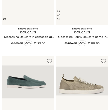
39
40
39
41
Nuova Stagione
Nuova Stagione
DOUCAL'S
DOUCAL'S
Mocassino Doucal's in camoscio di
Mocassino Penny Doucal's uomo in
vitello sabbia
pelle nera
€ 358.00
-50%
€ 179.00
€ 404.00
-50%
€ 202.00