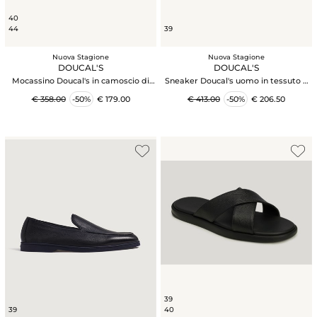
40
44
39
Nuova Stagione
Nuova Stagione
DOUCAL'S
DOUCAL'S
Mocassino Doucal's in camoscio di
Sneaker Doucal's uomo in tessuto e
vitello blu oceano
pelle taupe
€ 358.00
-50%
€ 179.00
€ 413.00
-50%
€ 206.50
39
39
40