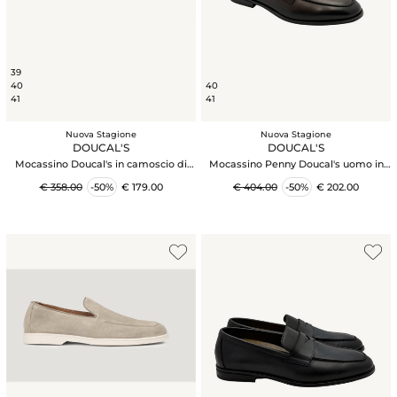
39
40
40
41
41
Nuova Stagione
Nuova Stagione
DOUCAL'S
DOUCAL'S
Mocassino Doucal's in camoscio di
Mocassino Penny Doucal's uomo in
vitello blu
pelle marrone
€ 358.00
-50%
€ 179.00
€ 404.00
-50%
€ 202.00