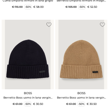
Cuffia Emporio Armani in lana grigio
Berretto Emporio Armani in maglia
di lana nera
€ 116.00
-50%
€ 58.00
€ 105.00
-50%
€ 52.50
BOSS
BOSS
Berretto Boss uomo in lana vergine
Berretto Boss uomo in lana vergine
blu
cammello
€ 61.00
-50%
€ 30.50
€ 61.00
-50%
€ 30.50