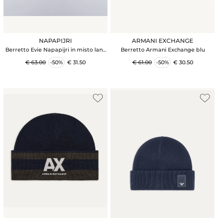
NAPAPIJRI
ARMANI EXCHANGE
Berretto Evie Napapijri in misto lana
Berretto Armani Exchange blu
nera con logo
€ 63.00
-50%
€ 31.50
€ 61.00
-50%
€ 30.50