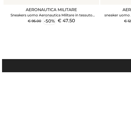
AERONAUTICA MILITARE
AER
Sneakers uomo Aeronautica Militare in tessuto
sneaker uomo A
tecnico grigio e inserti suede
€ 47.50
-50%
€ 95.00
€ 1