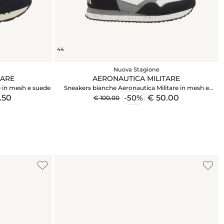
44
Nuova Stagione
TARE
AERONAUTICA MILITARE
e in mesh e suede
Sneakers bianche Aeronautica Militare in mesh e
suede
.50
€ 50.00
-50%
€ 100.00