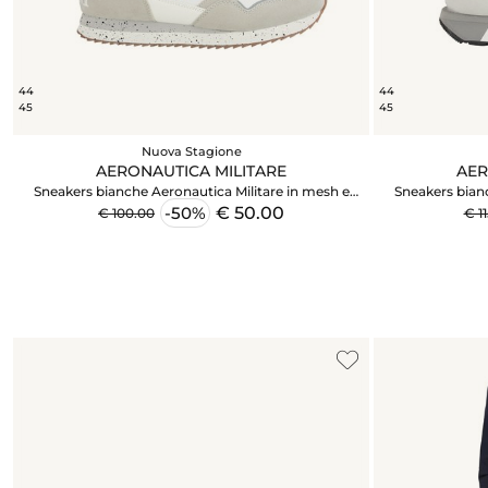
44
44
45
45
Nuova Stagione
AERONAUTICA MILITARE
AER
Sneakers bianche Aeronautica Militare in mesh e
Sneakers bianc
suede
€ 50.00
-50%
€ 100.00
€ 1