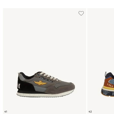
41
42