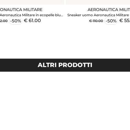
ONAUTICA MILITARE
AERONAUTICA MILI
eronautica Militare in ecopelle blu
Sneaker uomo Aeronautica Militare 
denim
€ 61.00
€ 55
-50%
-50%
22.00
€ 110.00
ALTRI PRODOTTI