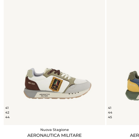
41
41
42
44
44
45
Nuova Stagione
AERONAUTICA MILITARE
AER