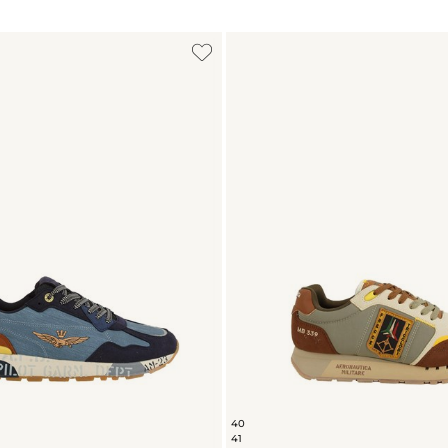
40
41