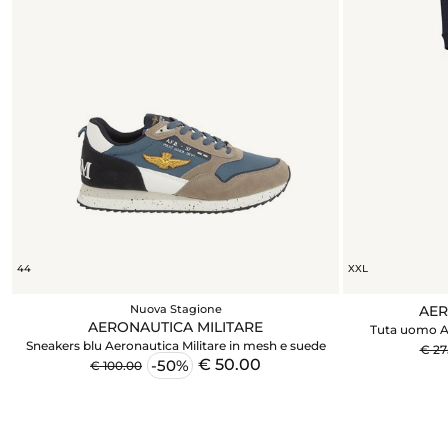
44
XXL
Nuova Stagione
AER
AERONAUTICA MILITARE
Tuta uomo Ae
Sneakers blu Aeronautica Militare in mesh e suede
€ 27
€ 50.00
-50%
€ 100.00