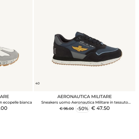
40
TARE
AERONAUTICA MILITARE
n ecopelle bianca
Sneakers uomo Aeronautica Militare in tessuto
tecnico blu con inserti suede
.00
€ 47.50
-50%
€ 95.00