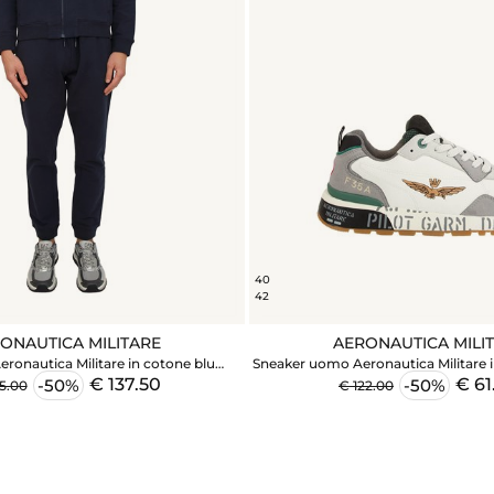
40
42
ONAUTICA MILITARE
AERONAUTICA MILI
ronautica Militare in cotone blu
Sneaker uomo Aeronautica Militare i
(felpa+pantalone)
€ 137.50
€ 61
-50%
-50%
5.00
€ 122.00