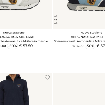
42
43
44
Nuova Stagione
Nuova Stagione
ONAUTICA MILITARE
AERONAUTICA MILI
he Aeronautica Militare in mesh e
Sneakers celesti Aeronautica Militar
suede
€ 57.50
€ 57
-50%
-50%
15.00
€ 115.00