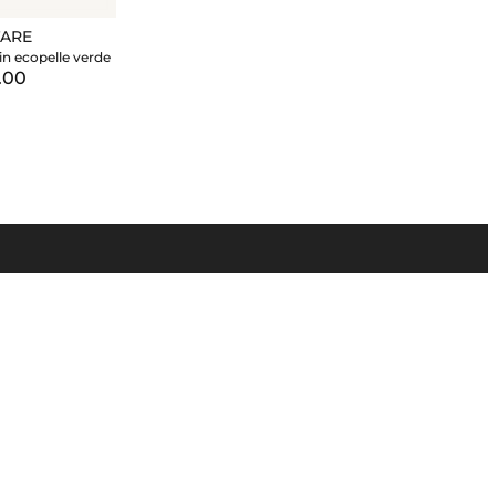
TARE
in ecopelle verde
.00