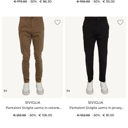
€ 173.00
-50%
€ 86.50
€ 190.00
-50%
€ 95.00
34
34
SIVIGLIA
SIVIGLIA
Pantaloni Siviglia uomo in cotone
Pantaloni Siviglia uomo in jersey
flanellato cammello
stretch nero
€ 212.00
-50%
€ 106.00
€ 162.00
-50%
€ 81.00