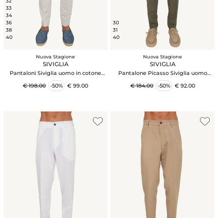
32
33
34
36
30
38
31
40
40
Nuova Stagione
Nuova Stagione
SIVIGLIA
SIVIGLIA
Pantaloni Siviglia uomo in cotone
Pantalone Picasso Siviglia uomo
grigio ghiaccio
misto viscosa e lino verde
€ 198.00
-50%
€ 99.00
€ 184.00
-50%
€ 92.00