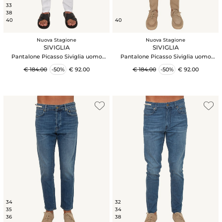
33
38
40
40
Nuova Stagione
Nuova Stagione
SIVIGLIA
SIVIGLIA
Pantalone Picasso Siviglia uomo
Pantalone Picasso Siviglia uomo
misto viscosa e lino bianchi
misto viscosa e lino beige
€ 184.00
-50%
€ 92.00
€ 184.00
-50%
€ 92.00
34
32
35
34
36
38