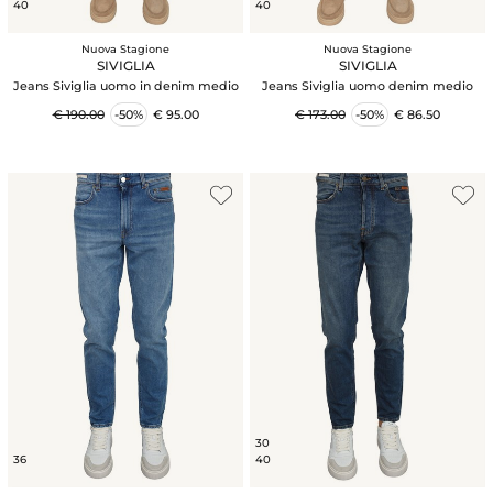
40
40
Nuova Stagione
Nuova Stagione
SIVIGLIA
SIVIGLIA
Jeans Siviglia uomo in denim medio
Jeans Siviglia uomo denim medio
€ 190.00
-50%
€ 95.00
€ 173.00
-50%
€ 86.50
30
36
40