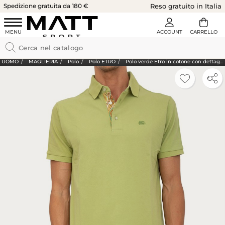
Spedizione gratuita da 180 €
Reso gratuito in Italia
UOMO
MAGLIERIA
Polo
Polo ETRO
Polo verde Etro in cotone con dettaglio stampa floreale sul collo