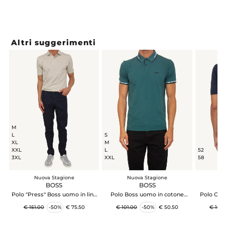
Altri suggerimenti
M
L
S
XL
M
XXL
L
52
3XL
XXL
58
Nuova Stagione
Nuova Stagione
N
BOSS
BOSS
C
Polo "Press" Boss uomo in lino
Polo Boss uomo in cotone
Polo Corn
beige
petrolio con contrasti
con
€ 151.00
-50%
€ 75.50
€ 101.00
-50%
€ 50.50
€ 162