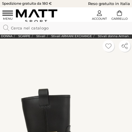
Spedizione gratuita da 180 €
Reso gratuito in Italia
DONNA
SCARPE
Stivali
Stivali ARMANI EXCHANGE
Stivali donna Armani Exchange in ecopelle nera con cinturino