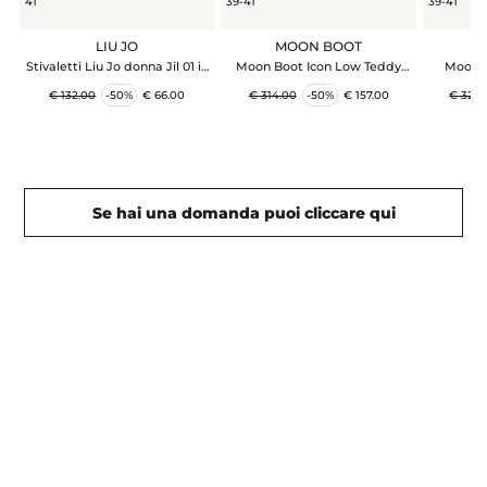
41
39-41
39-41
LIU JO
MOON BOOT
M
Stivaletti Liu Jo donna Jil 01 in
Moon Boot Icon Low Teddy
Moon B
suede viola amarone
unisex cammello
€ 132.00
-50%
€ 66.00
€ 314.00
-50%
€ 157.00
€ 325.
Se hai una domanda puoi cliccare qui