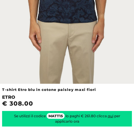
T-shirt Etro blu in cotone paisley maxi fiori
ETRO
€ 308.00
Se utilizzi il codice
MATT15
lo paghi € 261.80 clicca
qui
per
applicarlo ora