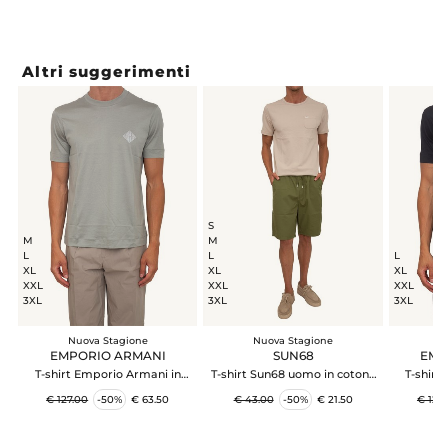
Altri suggerimenti
S
M
M
L
L
L
XL
XL
XL
XXL
XXL
XXL
3XL
3XL
3XL
Nuova Stagione
Nuova Stagione
N
EMPORIO ARMANI
SUN68
EMP
T-shirt Emporio Armani in
T-shirt Sun68 uomo in cotone
T-shirt
tessuto verde con logo
beige
tess
€ 127.00
-50%
€ 63.50
€ 43.00
-50%
€ 21.50
€ 127