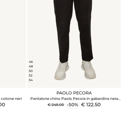
46
48
50
52
54
PAOLO PECORA
i cotone neri
Pantalone chino Paolo Pecora in gabardina nera
con coulisse
00
€ 122.50
-50%
€ 245.00